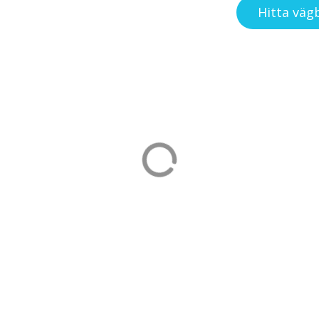
Hitta väg
amn
Visit Värmdö
Värmdö
PLATS
 MM
TURISTINFORMATION & 