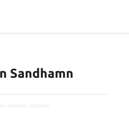
on Sandhamn
 mm, Värmdö, Uppland