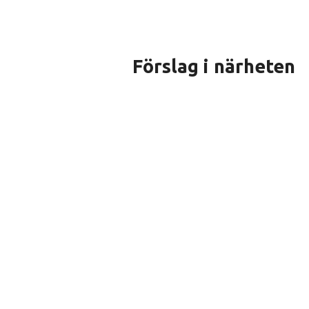
Förslag i närheten
Destination Sandh
Värmdö
PLATS
TURISTINFORMATION & RESOR