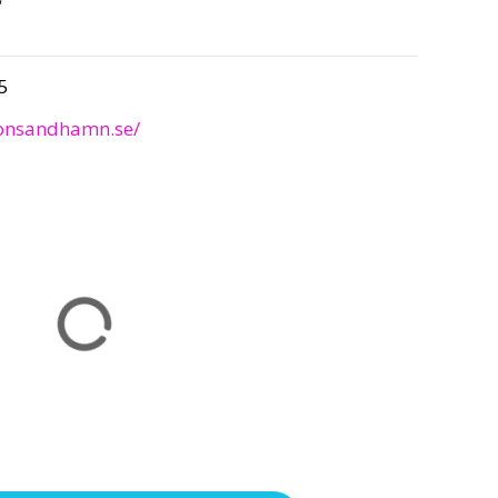
r
5
ionsandhamn.se/